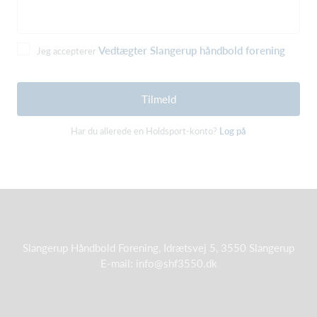
Vedtægter Slangerup håndbold forening
Jeg accepterer
Tilmeld
Har du allerede en Holdsport-konto?
Log på
Slangerup Håndbold Forening, Idrætsvej 5, 3550 Slangerup
E-mail: info@shf3550.dk